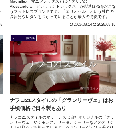
な
Magniflex（マニフレックス）はイタリアの
用
Alessanderx（アレッサンドレックス）が製造販売をおこな
の
うマットレスブランドです。「エリオセル」という独自の
安
高反発ウレタンをつかっていることが最大の特徴です。
15
2025.08.14
2025.08.15
メーカー・販売店
ナフコ21スタイルの「グランリーヴェ」はお
手頃価格で日本製もあり
」
ナフコ21スタイルのマットレスは自社オリジナルの「グラ
、
ンリーヴェ」やシモンズ、サータ、シーリーなどのオリジ
ナル仕様などを扱っています。グランリーヴェはお手頃価