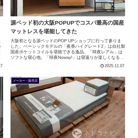
源ベッド初の大阪POPUPでコスパ最高の国産
マットレスを堪能してきた
発
大阪初となる源ベッドのPOP UPショップに行って参りま
の
した。ベーシックモデルの「夜香ハイグレード2」は自社製
貫
国産ポケットコイルを堪能できる逸品。「咲夜レアル」は
ォ
ソフトな寝心地。「咲夜Noway!」は寝返りが楽しくなるピ
ロートップのマットレスです。
27
2025.11.07
メーカー・販売店