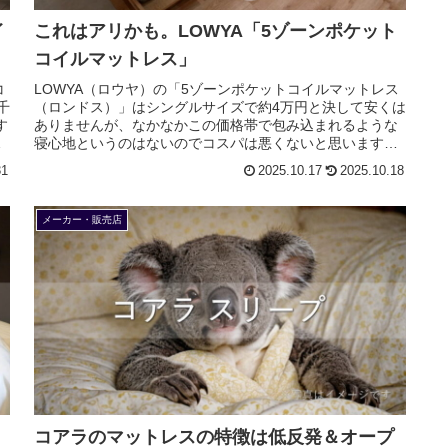
イ
これはアリかも。LOWYA「5ゾーンポケット
コイルマットレス」
コ
LOWYA（ロウヤ）の「5ゾーンポケットコイルマットレス
千
（ロンドス）」はシングルサイズで約4万円と決して安くは
す
ありませんが、なかなかこの価格帯で包み込まれるような
注
寝心地というのはないのでコスパは悪くないと思います。
「ポケットコイルマットレス18.4cm（レザレード）」はや
31
2025.10.17
2025.10.18
や軟らかめの印象です。
メーカー・販売店
コアラのマットレスの特徴は低反発＆オープ