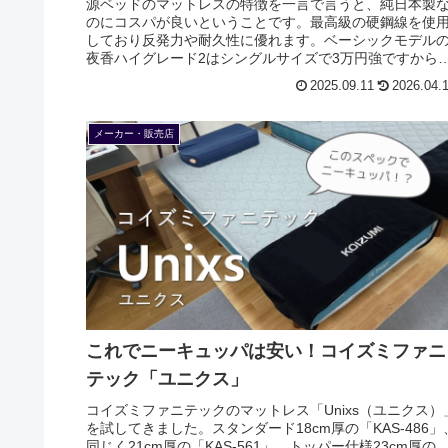
源ベッドのマットレスの特徴を一言で言うと、純日本製
のにコスパが良いということです。最高級の硬鋼線を使
しており反発力や耐久性に優れます。ベーシックモデル
夜香ハイグレード2はシングルサイズで3万円強ですから
いです。
2025.09.11
2026.04.
メーカー・販売店
これでニーキュッパは安い！コイズミファニ
テック「ユニクス」
コイズミファニテックのマットレス「Unixs（ユニクス）
を試してきました。スタンダード18cm厚の「KAS-486」
同じく21cm厚の「KAS-561」、トッパー仕様23cm厚の