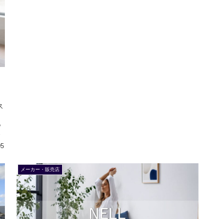
ス
ま
あ
め
05
メーカー・販売店