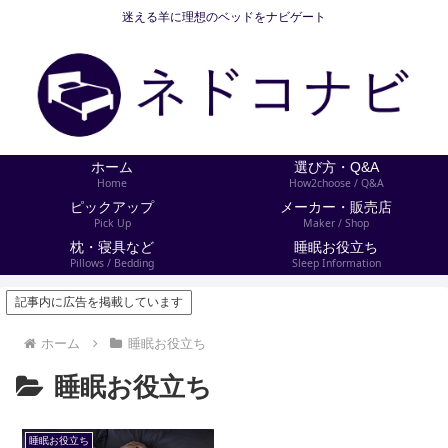
迷える羊に理想のベッドをナビゲート
ホーム
選び方・Q&A
Home
How2choose / Q&A
ピックアップ
メーカー・販売店
Pick Up
Maker / Shop
枕・寝具など
睡眠お役立ち
Pillows / Bedding
Sleep Information
記事内に広告を掲載しています
ホーム
睡眠お役立ち
睡眠お役立ち
睡眠お役立ち