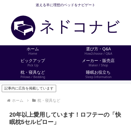
迷える羊に理想のベッドをナビゲート
ホーム
選び方・Q&A
Home
How2choose / Q&A
ピックアップ
メーカー・販売店
Pick Up
Maker / Shop
枕・寝具など
睡眠お役立ち
Pillows / Bedding
Sleep Information
記事内に広告を掲載しています
ホーム
枕・寝具など
20年以上愛用しています！ロフテーの「快
眠枕5セルピロー」