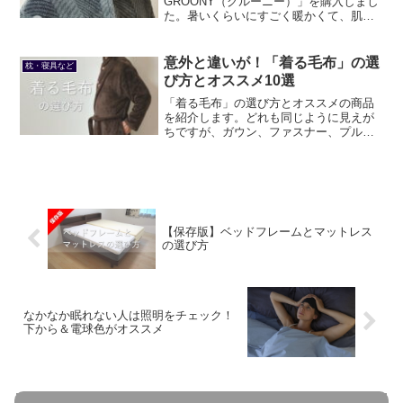
GROONY（グルーニー）」を購入しまし
た。暑いくらいにすごく暖かくて、肌触
りもとても気持ち良くて、おまけに機能
的で、デザインも良いです。以前から使
用している「fondan（フォンダン）着る
意外と違いが！「着る毛布」の選
枕・寝具など
毛布」と比較しても納得のコスパです。
び方とオススメ10選
「着る毛布」の選び方とオススメの商品
を紹介します。どれも同じように見えが
ちですが、ガウン、ファスナー、プルオ
ーバー、ポンチョなど、様々な形状があ
り、袖やポケット、フードの有無など付
加機能も様々です。売れ筋の価格は概ね2
千円台から3千円台。
【保存版】ベッドフレームとマットレス
の選び方
なかなか眠れない人は照明をチェック！
下から＆電球色がオススメ