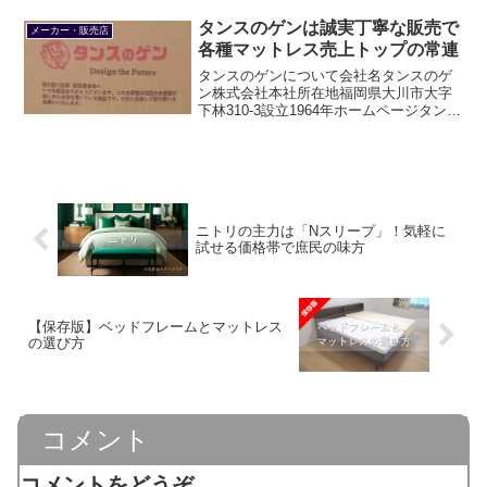
にとってもっとも気軽にマットレスを試
しやすい場所と言えるでしょう。ニトリ
タンスのゲンは誠実丁寧な販売で
メーカー・販売店
ネットに掲載...
各種マットレス売上トップの常連
タンスのゲンについて会社名タンスのゲ
ン株式会社本社所在地福岡県大川市大字
下林310-3設立1964年ホームページタンス
のゲンのルーツは1964年に婚礼家具メー
カーとして設立された有限会社九州工芸
にあります。その後1991年に小売販売を
始め、...
ニトリの主力は「Nスリープ」！気軽に
試せる価格帯で庶民の味方
【保存版】ベッドフレームとマットレス
の選び方
コメント
コメントをどうぞ