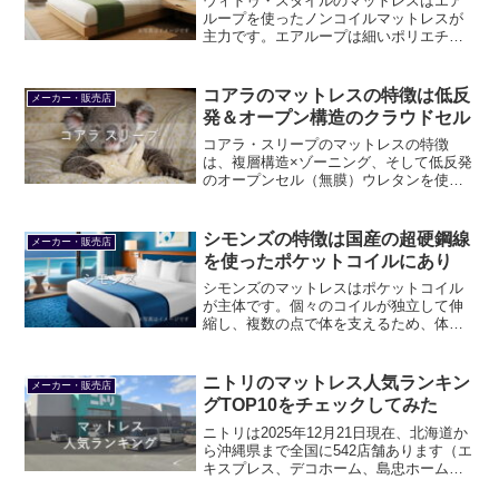
ウィドゥ・スタイルのマットレスはエア
ループを使ったノンコイルマットレスが
主力です。エアループは細いポリエチレ
ン系変性樹脂を三次元的に絡め合わせて
溶着した国産のクッション材で、耐圧分
散性能に優れるだけでなく、寝返りを打
コアラのマットレスの特徴は低反
メーカー・販売店
つのに適度な反発力も持ち、通気性が抜
発＆オープン構造のクラウドセル
群です。
コアラ・スリープのマットレスの特徴
は、複層構造×ゾーニング、そして低反発
のオープンセル（無膜）ウレタンを使っ
ている点です。代表的な商品に、オリジ
ナル、KORE、PLUS、SUPREMEがあり
ます。ビックカメラで試すこともできま
シモンズの特徴は国産の超硬鋼線
メーカー・販売店
す。
を使ったポケットコイルにあり
シモンズのマットレスはポケットコイル
が主体です。個々のコイルが独立して伸
縮し、複数の点で体を支えるため、体圧
分散性に優れます。JIS規格ピアノ鋼線と
同等の超硬鋼線を原料から国内生産して
いることなども大きな特徴です。
ニトリのマットレス人気ランキン
メーカー・販売店
グTOP10をチェックしてみた
ニトリは2025年12月21日現在、北海道か
ら沖縄県まで全国に542店舗あります（エ
キスプレス、デコホーム、島忠ホームズ
など別業態を除く）。なので、多くの人