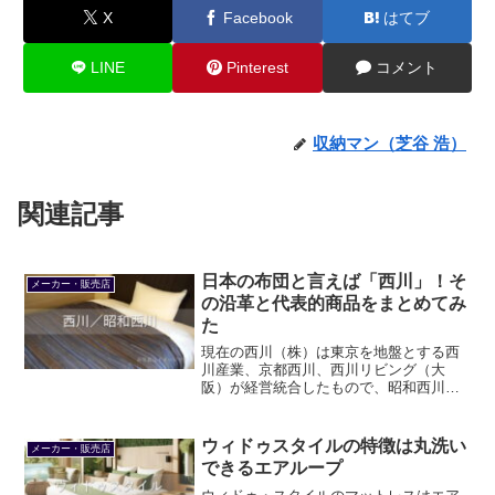
X
Facebook
はてブ
LINE
Pinterest
コメント
収納マン（芝谷 浩）
関連記事
日本の布団と言えば「西川」！そ
メーカー・販売店
の沿革と代表的商品をまとめてみ
た
現在の西川（株）は東京を地盤とする西
川産業、京都西川、西川リビング（大
阪）が経営統合したもので、昭和西川は
資本的に別会社となっています。西川の
代表的な商品はエアー、睡眠Labo、エニ
ーマットなど、昭和西川はムアツです。
ウィドゥスタイルの特徴は丸洗い
メーカー・販売店
できるエアループ