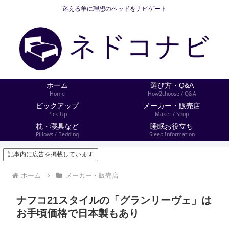
迷える羊に理想のベッドをナビゲート
ホーム
選び方・Q&A
Home
How2choose / Q&A
ピックアップ
メーカー・販売店
Pick Up
Maker / Shop
枕・寝具など
睡眠お役立ち
Pillows / Bedding
Sleep Information
記事内に広告を掲載しています
ホーム
メーカー・販売店
ナフコ21スタイルの「グランリーヴェ」は
お手頃価格で日本製もあり