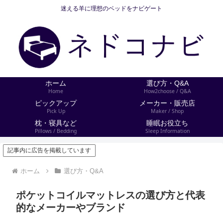
迷える羊に理想のベッドをナビゲート
ホーム
選び方・Q&A
Home
How2choose / Q&A
ピックアップ
メーカー・販売店
Pick Up
Maker / Shop
枕・寝具など
睡眠お役立ち
Pillows / Bedding
Sleep Information
記事内に広告を掲載しています
ホーム
選び方・Q&A
ポケットコイルマットレスの選び方と代表
的なメーカーやブランド