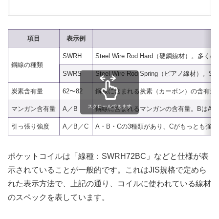
項目
表示例
SWRH
Steel Wire Rod Hard（硬鋼線材
鋼線の種類
SWRS
Steel Wire Rod Spring（ピアノ
炭素含有量
62〜82
鋼線に含まれる炭素（カーボン）の含有量
スクロールできます
マンガン含有量
A／B
鋼線に含まれるマンガンの含有量。BはA
引っ張り強度
A／B／C
A・B・Cの3種類があり、Cがもっとも強
ポケットコイルは「線種：SWRH72BC」などと仕様が表
示されていることが一般的です。これはJIS規格で定めら
れた表示方法で、上記の通り、コイルに使われている線材
のスペックを表しています。