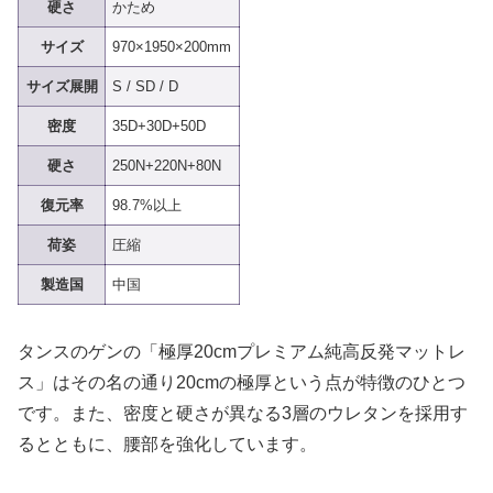
硬さ
かため
サイズ
970×1950×200mm
サイズ展開
S / SD / D
密度
35D+30D+50D
硬さ
250N+220N+80N
復元率
98.7%以上
荷姿
圧縮
製造国
中国
タンスのゲンの「極厚20cmプレミアム純高反発マットレ
ス」はその名の通り20cmの極厚という点が特徴のひとつ
です。また、密度と硬さが異なる3層のウレタンを採用す
るとともに、腰部を強化しています。