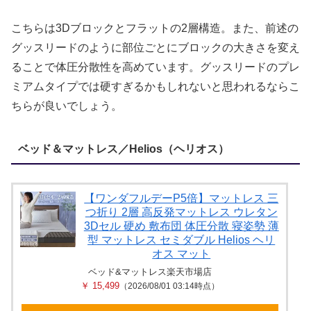
こちらは3Dブロックとフラットの2層構造。また、前述の
グッスリードのように部位ごとにブロックの大きさを変え
ることで体圧分散性を高めています。グッスリードのプレ
ミアムタイプでは硬すぎるかもしれないと思われるならこ
ちらが良いでしょう。
ベッド＆マットレス／Helios（ヘリオス）
【ワンダフルデーP5倍】マットレス 三
つ折り 2層 高反発マットレス ウレタン
3Dセル 硬め 敷布団 体圧分散 寝姿勢 薄
型 マットレス セミダブル Helios ヘリ
オス マット
ベッド&マットレス楽天市場店
￥ 15,499
（2026/08/01 03:14時点）