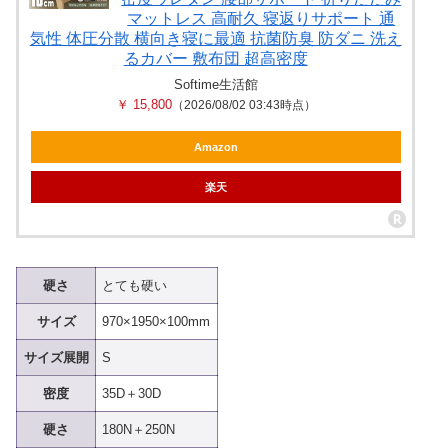
マットレス 高耐久 寝返りサポート 通
気性 体圧分散 横向き寝に最適 抗菌防臭 防ダニ 洗え
るカバー 敷布団 超高密度
Softime生活館
￥ 15,800
（2026/08/02 03:43時点）
Amazon
楽天
硬さ
とても硬い
サイズ
970×1950×100mm
サイズ展開
S
密度
35D＋30D
硬さ
180N＋250N