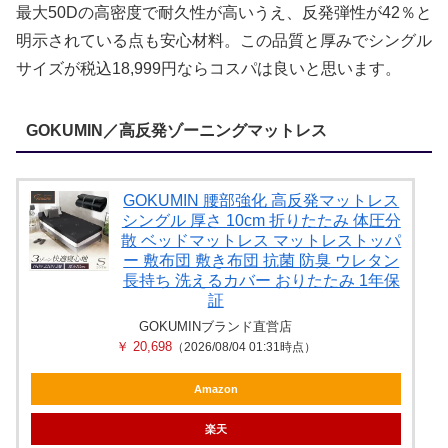
最大50Dの高密度で耐久性が高いうえ、反発弾性が42％と
明示されている点も安心材料。この品質と厚みでシングル
サイズが税込18,999円ならコスパは良いと思います。
GOKUMIN／高反発ゾーニングマットレス
GOKUMIN 腰部強化 高反発マットレス
シングル 厚さ 10cm 折りたたみ 体圧分
散 ベッドマットレス マットレストッパ
ー 敷布団 敷き布団 抗菌 防臭 ウレタン
長持ち 洗えるカバー おりたたみ 1年保
証
GOKUMINブランド直営店
￥ 20,698
（2026/08/04 01:31時点）
Amazon
楽天