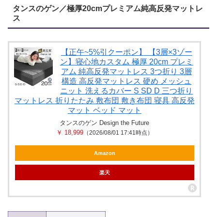
タンスのゲン／極厚20cmプレミアム純高反発マットレ
ス
【正午~5%引クーポン】 【3層×3ゾー
ン】寝心地カスタム 極厚 20cm プレミ
アム 純高反発マットレス 3つ折り 3層
構造 高反発マットレス 硬め メッシュ
ニット 洗えるカバー S SD D 三つ折り
マットレス 折りたたみ 敷布団 敷き布団 寝具 高反発
マット ベッド マット
タンスのゲン Design the Future
￥ 18,999
（2026/08/01 17:41時点）
Amazon
楽天