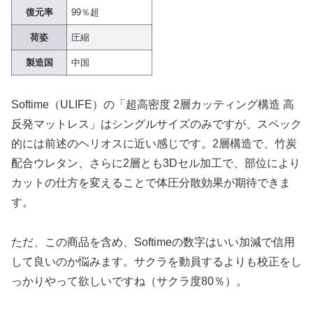
復元率
99％超
荷姿
圧縮
製造国
中国
Softime（ULIFE）の「超高密度 2層カッティング構造 高
反発マットレス」はシングルサイズのみですが、スペック
的には前述のヘリオスに近い感じです。2層構造で、竹炭
配合ウレタン、さらに2層とも3Dセル加工で、部位により
カットの仕方を変えることで体圧分散効果が期待できま
す。
ただ、この商品を含め、Softimeの数字はいい加減で信用
して良いのか悩みます。サクラを動員するよりも校正をし
っかりやって欲しいですね（サクラ度80％）。