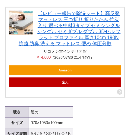
【レビュー報告で除湿シート】高反発
マットレス 三つ折り 折りたたみ 竹炭
入り 選べる中材3タイプ セミシングル
シングル セミダブル ダブル 3Dセル フ
ラット プロファイル 厚さ10cm 190N
抗菌 防臭 洗える マットレス 硬め 体圧分散
リコメン堂インテリア館
￥ 4,680
（2026/07/30 21:47時点）
Amazon
楽天
硬さ
硬め
サイズ
970×1950×100mm
サイズ展開
SS / S / SD / D / Q / K