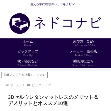
迷える羊に理想のベッドをナビゲート
ホーム
選び方・Q&A
Home
How2choose / Q&A
ピックアップ
メーカー・販売店
Pick Up
Maker / Shop
枕・寝具など
睡眠お役立ち
Pillows / Bedding
Sleep Information
記事内に広告を掲載しています
ホーム
ピックアップ
3Dセルウレタンマットレスのメリット＆
デメリットとオススメ10選