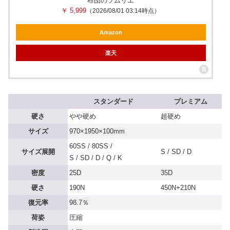
布団のソムリエ
￥ 5,999
（2026/08/01 03:14時点）
Amazon
楽天
スタンダード
プレミアム
硬さ
やや硬め
超硬め
サイズ
970×1950×100mm
60SS / 80SS /
サイズ展開
S / SD / D
S / SD / D / Q / K
密度
25D
35D
硬さ
190N
450N+210N
復元率
98.7％
荷姿
圧縮