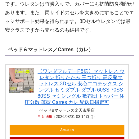
です。ウレタンは竹炭入りで、カバーにも抗菌防臭機能が
あります。また、両サイドのセルを大きめにすることでエ
ッジサポート効果を得られます。3Dセルウレタンでは最
安クラスですから売れるのも納得です。
ベッド＆マットレス／Carres（カレ）
【ワンダフルデーP5倍】マットレス ウ
レタン 折りたたみ 三つ折り 高反発マ
ットレス 3Dセル 安心エコテックス シ
ングル セミダブル ダブル 60SS 70SS
80SS セミシングル 敷布団 トッパー 体
圧分散 薄型 Carres カレ 配送日指定可
ベッド&マットレス楽天市場店
￥ 5,999
（2026/08/01 03:14時点）
Amazon