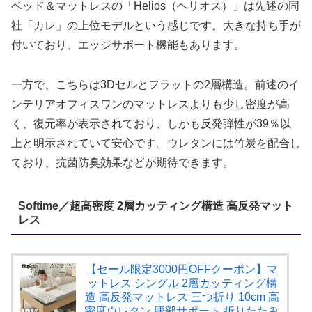
ベッド＆マットレスの「Helios（ヘリオス）」は先述の同
社「カレ」の上位モデルという感じです。大きな持ち手が
付いており、エッジサポート機能もあります。
一方で、こちらは3Dセルとフラットの2層構造。前述のイ
ンテリアオフィスワンのマットレスよりも少し密度が高
く、復元率が表示されており、しかも反発弾性が39％以
上と明示されていて安心です。ウレタンには竹炭を配合し
ており、抗菌防臭効果などが期待できます。
Softime／超高密度 2層カッティング構造 高反発マット
レス
【セール限定3000円OFFクーポン】マ
ットレス シングル 2層カッティング構
造 高反発マットレス 三つ折り 10cm 高
密度ウレタン 腰部サポート 折りたたみ