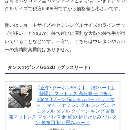
は前述のリコメン堂のマットレスとよく似ています。シン
グルサイズで税込6,999円ですから価格差も小さいです。
違いはショートサイズやセミシングルサイズのラインナッ
プが多いことのほか、持ち運びに便利な大型の持ち手が付
いていることなどです。一方で、こちらはウレタンやカバ
ーの抗菌防臭機能はありません。
タンスのゲン／Goo3D（グッスリード）
【正午~クーポン5%引】 《超ハード新
登場》 マットレス 高反発 三つ折り
10cm 3ゾーン 洗えるカバー ベッドマ
ット マット セミシングル シングル セ
ミダブル ダブル クイーン キング 高反
発マットレス マットレス 超 硬め 折りたたみ ウレタ
ン 敷布団 折り畳み ハード