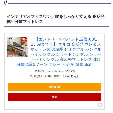
インテリアオフィスワン／腰をしっかり支える 高反発
体圧分散マットレス
【エントリーでポイント12倍★8/1
23:59まで！】 ネルコ 高反発 ウレタン
マットレス 8cm厚 セミダブル シングル
セミシングル ショートシングル ショー
トセミシングル 高反発マットレス 体圧
分散 2層 3ゾーン グレー| かため 薄型 8cm
ネルコンシェルジュ neruco
￥ 10,990
（2026/08/01 17:41時点）
Amazon
楽天