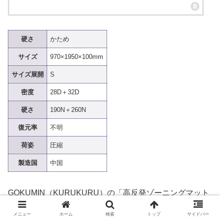
硬さ
かため
サイズ
970×1950×100mm
サイズ展開
S
密度
28D＋32D
硬さ
190N＋260N
復元率
不明
荷姿
圧縮
製造国
中国
GOKUMIN（KURUKURU）の「高反発ゾーニングマット
レス G-KZM」は2層構造の一枚物です。価格はシングルサ
メニュー
ホーム
検索
トップ
サイドバー