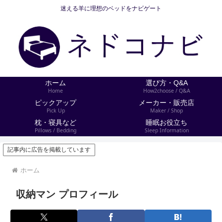
迷える羊に理想のベッドをナビゲート
ホーム
選び方・Q&A
Home
How2choose / Q&A
ピックアップ
メーカー・販売店
Pick Up
Maker / Shop
枕・寝具など
睡眠お役立ち
Pillows / Bedding
Sleep Information
記事内に広告を掲載しています
ホーム
収納マン プロフィール