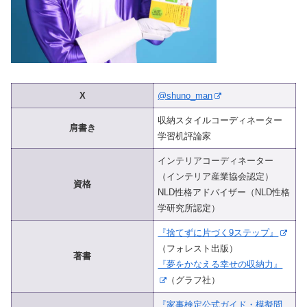
X
@shuno_man
収納スタイルコーディネーター
肩書き
学習机評論家
インテリアコーディネーター
（インテリア産業協会認定）
資格
NLD性格アドバイザー（NLD性格
学研究所認定）
『捨てずに片づく9ステップ』
（フォレスト出版）
著書
『夢をかなえる幸せの収納力』
（グラフ社）
『家事検定公式ガイド・模擬問