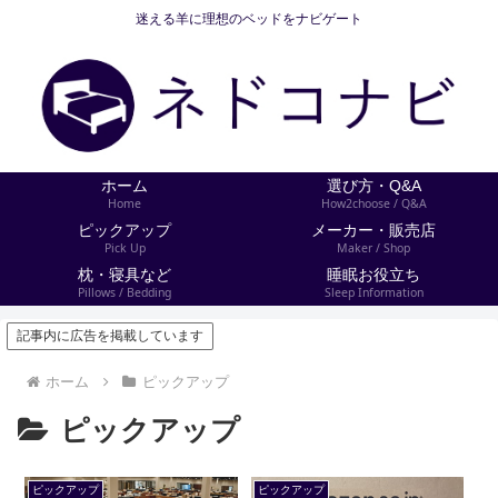
迷える羊に理想のベッドをナビゲート
ホーム
選び方・Q&A
Home
How2choose / Q&A
ピックアップ
メーカー・販売店
Pick Up
Maker / Shop
枕・寝具など
睡眠お役立ち
Pillows / Bedding
Sleep Information
記事内に広告を掲載しています
ホーム
ピックアップ
ピックアップ
ピックアップ
ピックアップ