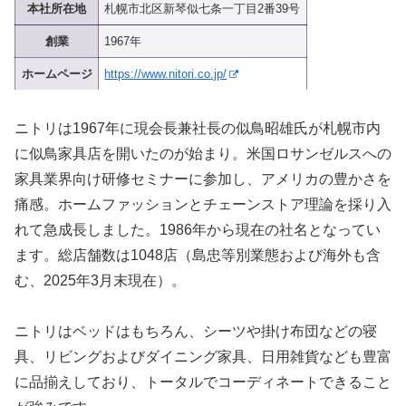
本社所在地
札幌市北区新琴似七条一丁目2番39号
創業
1967年
ホームページ
https://www.nitori.co.jp/
ニトリは1967年に現会長兼社長の似鳥昭雄氏が札幌市内
に似鳥家具店を開いたのが始まり。米国ロサンゼルスへの
家具業界向け研修セミナーに参加し、アメリカの豊かさを
痛感。ホームファッションとチェーンストア理論を採り入
れて急成長しました。1986年から現在の社名となってい
ます。総店舗数は1048店（島忠等別業態および海外も含
む、2025年3月末現在）。
ニトリはベッドはもちろん、シーツや掛け布団などの寝
具、リビングおよびダイニング家具、日用雑貨なども豊富
に品揃えしており、トータルでコーディネートできること