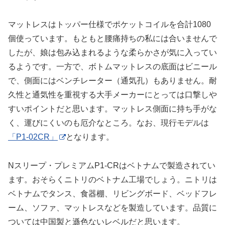
マットレスはトッパー仕様でポケットコイルを合計1080
個使っています。もともと腰痛持ちの私には合いませんで
したが、娘は包み込まれるような柔らかさが気に入ってい
るようです。一方で、ボトムマットレスの底面はビニール
で、側面にはベンチレーター（通気孔）もありません。耐
久性と通気性を重視する大手メーカーにとっては口撃しや
すいポイントだと思います。マットレス側面に持ち手がな
く、運びにくいのも厄介なところ。なお、現行モデルは
「P1-02CR」
となります。
Nスリープ・プレミアムP1-CRはベトナムで製造されてい
ます。おそらくニトリのベトナム工場でしょう。ニトリは
ベトナムでタンス、食器棚、リビングボード、ベッドフレ
ーム、ソファ、マットレスなどを製造しています。品質に
ついては中国製と遜色ないレベルだと思います。