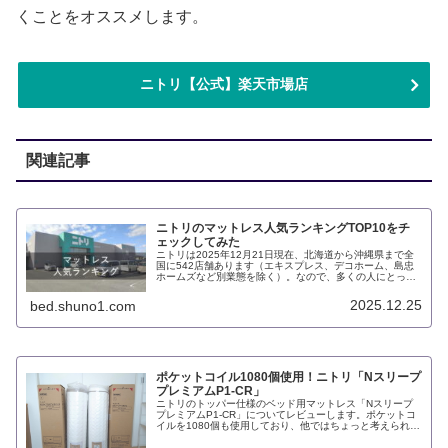
くことをオススメします。
ニトリ【公式】楽天市場店
関連記事
ニトリのマットレス人気ランキングTOP10をチ
ェックしてみた
ニトリは2025年12月21日現在、北海道から沖縄県まで全
国に542店舗あります（エキスプレス、デコホーム、島忠
ホームズなど別業態を除く）。なので、多くの人にとって
もっとも気軽にマットレスを試しやすい場所と言えるでし
ょう。ニトリネットに掲載...
2025.12.25
bed.shuno1.com
ポケットコイル1080個使用！ニトリ「Nスリープ
プレミアムP1-CR」
ニトリのトッパー仕様のベッド用マットレス「Nスリープ
プレミアムP1-CR」についてレビューします。ポケットコ
イルを1080個も使用しており、他ではちょっと考えられな
いコスパを実現。一方で、圧縮梱包にしたり、ボトム底面
をビニールにするなどし...