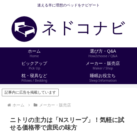
迷える羊に理想のベッドをナビゲート
ホーム
選び方・Q&A
Home
How2choose / Q&A
ピックアップ
メーカー・販売店
Pick Up
Maker / Shop
枕・寝具など
睡眠お役立ち
Pillows / Bedding
Sleep Information
記事内に広告を掲載しています
ホーム
メーカー・販売店
ニトリの主力は「Nスリープ」！気軽に試
せる価格帯で庶民の味方