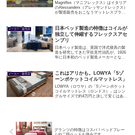
Magniflex（マニフレックス）はイタリア
のAlessanderx（アレッサンドレックス）
が製造販売をおこなうマットレスブラン
ドです。「エリオセル」という独自の高
反発ウレタンをつかっていることが最大
の特徴です。
日本ベッド製造の特徴はコイルが
メーカー・販売店
独立して伸縮するフレックスアセ
ンブリ
日本ベッド製造は、英国で洋式寝具の製
造を研究してきた宇佐見竹治氏が、1926
年に日本初のベッド製造メーカーとなる
日本羽根工業社を創業したのが始まりで
す。宮内庁や迎賓館をはじめ、一流ホテ
ルなどにも納入実績が多数あります。
これはアリかも。LOWYA「5ゾ
メーカー・販売店
ーンポケットコイルマットレス」
LOWYA（ロウヤ）の「5ゾーンポケット
コイルマットレス（ロンドス）」はシン
グルサイズで約4万円と決して安くはあり
ませんが、なかなかこの価格帯で包み込
まれるような寝心地というのはないので
コスパは悪くないと思います。「ポケッ
トコイルマットレス18.4cm（レザレー
ド）」はやや軟らかめの印象です。
グランツの特徴はコスパ！ベッドフレー
ムや二段ベッドも強みです