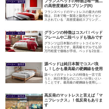
フランスベッドの特徴は唯一無二
メーカー・販売店
の高密度連続スプリング(R)
フランスベッドのマットレスの最大の特
徴は、日本で唯一製造と販売がライセン
スされている「高密度連続スプリング
®」にあると言えます。耐久性と通気性
に優れるとともに、少ない力で寝返りが
打てることなどがメリットです。
グランツの特徴はコスパ！ベッド
メーカー・販売店
フレームや二段ベッドも強みです
グランツは日本製のポケットコイルマッ
トレスが主力です。最高級モデルでも10
万円程度で価格が手頃。ベッドを2台並べ
たいときには独自のエッジブロックやツ
インロックが魅力です。ベッドフレーム
や二段ベッドもコスパが良いです。
源ベッドは純日本製でコスパ良
メーカー・販売店
し！しかも最高級の硬鋼線を使用
源ベッドのマットレスの特徴を一言で言
うと、純日本製なのにコスパが良いとい
うことです。最高級の硬鋼線を使用して
おり反発力や耐久性に優れます。ベーシ
ックモデルの夜香ハイグレード2はシング
ルサイズで3万円強ですから安いです。
高反発のマットレスと言えば「マ
メーカー・販売店
ニフレックス」！低反発もありま
す