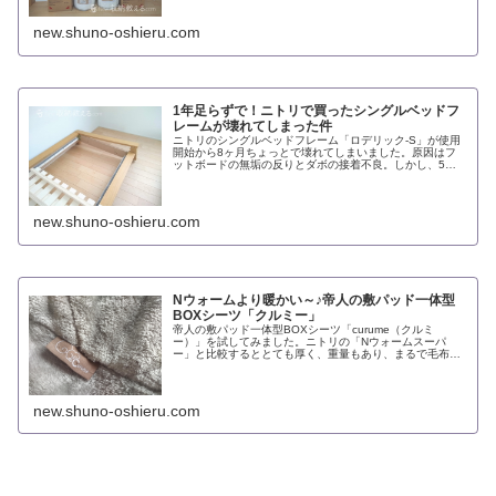
new.shuno-oshieru.com
1年足らずで！ニトリで買ったシングルベッドフ
レームが壊れてしまった件
ニトリのシングルベッドフレーム「ロデリック-S」が使用
開始から8ヶ月ちょっとで壊れてしまいました。原因はフ
ットボードの無垢の反りとダボの接着不良。しかし、5年
保証だったので全交換してもらえました。
new.shuno-oshieru.com
Nウォームより暖かい～♪帝人の敷パッド一体型
BOXシーツ「クルミー」
帝人の敷パッド一体型BOXシーツ「curume（クルミ
ー）」を試してみました。ニトリの「Nウォームスーパ
ー」と比較するととても厚く、重量もあり、まるで毛布の
ようです。ふわふわで包まれるような柔らかさで、毎晩ベ
ッドで寝るのが楽しみです。
new.shuno-oshieru.com