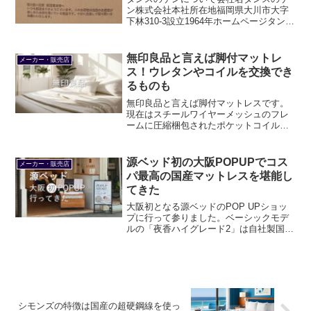
ン株式会社本社所在地福岡県大川市大字
下林310-3設立1964年ホームページタンス
のゲンのルーツは1964年に婚礼家具メー
カーとして設立された有限会社九州工芸
にあります。その後1991年に小売販売を
無印良品と言えば脚付マットレ
メーカー・販売店
始め、...
ス！ウレタンやコイルを交換でき
るものも
無印良品と言えば脚付マットレスです。
現在はスチールワイヤーメッシュのフレ
ームに圧縮梱包されたポケットコイルマ
ットレスを乗せる構造です。ウレタンや
コイル、カバーを交換できる高密度ポケ
ットコイルマットレスもあります。
源ベッド初の大阪POPUPでコス
メーカー・販売店
パ最高の国産マットレスを堪能し
てきた
大阪初となる源ベッドのPOP UPショッ
プに行って参りました。ベーシックモデ
ルの「夜香ハイグレード2」は自社製国産
ポケットコイルを堪能できる逸品。「咲
夜レアル」はソフトな寝心地。「咲夜
Noway!」は寝返りが楽しくなるピロート
ップのマットレスです。
シモンズの特徴は国産の超硬鋼線を使っ