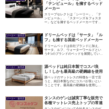
「テンピュール」を擁するベッド
メーカー
スリープセレクトは「シーリー」、「テ
ンピュール」、「スターンズ＆フォスタ
ー」などを擁するベッドメーカーです。
日本ではシーリーのマットレスは国内で
生産しています。テンピュールは主にデ
ンマークで製造され、日本には輸入され
ドリームベッドは「サータ」「ル
メーカー・販売店
るかたちです。
フ」も擁する国産ベッドメーカー
ドリームベッドは自社ブランドに加え、
サータ、ルフ、ウォーターワールドとい
う4つのブランドのベッドを展開していま
す。うち2つは海外のブランドですが、す
べて日本国内の自社工場で作っているこ
とが強みです。
源ベッドは純日本製でコスパ良
メーカー・販売店
し！しかも最高級の硬鋼線を使用
源ベッドのマットレスの特徴を一言で言
うと、純日本製なのにコスパが良いとい
うことです。最高級の硬鋼線を使用して
おり反発力や耐久性に優れます。ベーシ
ックモデルの夜香ハイグレード2はシング
ルサイズで3万円強ですから安いです。
タンスのゲンは誠実丁寧な販売で
メーカー・販売店
各種マットレス売上トップの常連
タンスのゲンについて会社名タンスのゲ