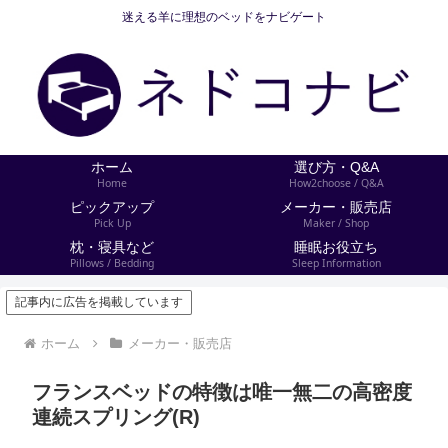
迷える羊に理想のベッドをナビゲート
ホーム
選び方・Q&A
Home
How2choose / Q&A
ピックアップ
メーカー・販売店
Pick Up
Maker / Shop
枕・寝具など
睡眠お役立ち
Pillows / Bedding
Sleep Information
記事内に広告を掲載しています
ホーム
メーカー・販売店
フランスベッドの特徴は唯一無二の高密度
連続スプリング(R)