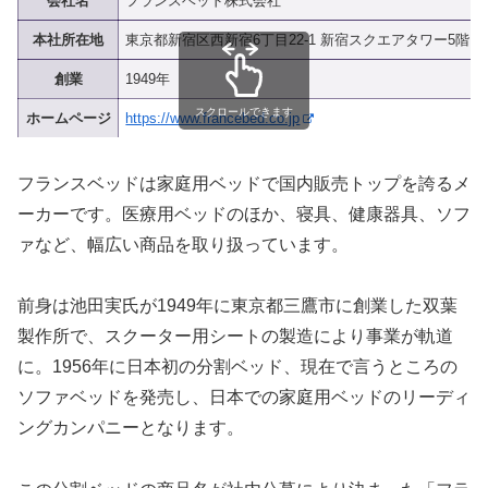
会社名
フランスベッド株式会社
本社所在地
東京都新宿区西新宿6丁目22-1 新宿スクエアタワー5階
創業
1949年
スクロールできます
ホームページ
https://www.francebed.co.jp
フランスベッドは家庭用ベッドで国内販売トップを誇るメ
ーカーです。医療用ベッドのほか、寝具、健康器具、ソフ
ァなど、幅広い商品を取り扱っています。
前身は池田実氏が1949年に東京都三鷹市に創業した双葉
製作所で、スクーター用シートの製造により事業が軌道
に。1956年に日本初の分割ベッド、現在で言うところの
ソファベッドを発売し、日本での家庭用ベッドのリーディ
ングカンパニーとなります。