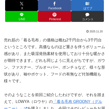
X
Facebook
はてブ
LINE
Pinterest
コメント
2025.11.20
売れ筋の「着る毛布」の価格は概ね2千円台から3千円台
というところです。高価なものほど重さを伴うボリューム
感があり、また吸湿発熱素材を使用しており十分な暖かさ
が期待できます。どれも同じように見えがちですが、ガウ
ン、ファスナー、プルオーバー、ポンチョなど、様々な形
状があり、袖やポケット、フードの有無など付加機能も
様々です。
そのようなことを前回ご紹介したわけですが、それを踏ま
えて、LOWYA（ロウヤ）の
「着る毛布 GROONY（グル
ーニー）」
を購入しました。今回はそのレビューをお届