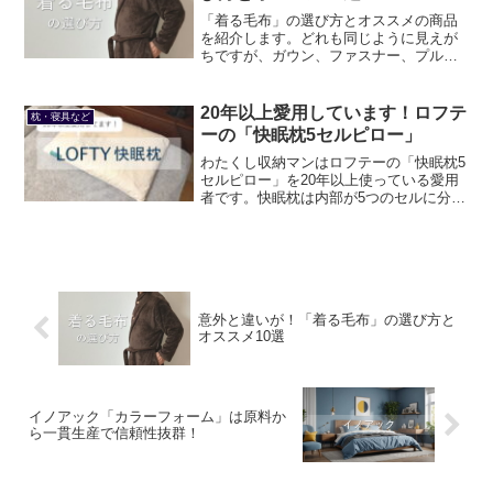
「着る毛布」の選び方とオススメの商品
を紹介します。どれも同じように見えが
ちですが、ガウン、ファスナー、プルオ
ーバー、ポンチョなど、様々な形状があ
り、袖やポケット、フードの有無など付
加機能も様々です。売れ筋の価格は概ね2
20年以上愛用しています！ロフテ
枕・寝具など
千円台から3千円台。
ーの「快眠枕5セルピロー」
わたくし収納マンはロフテーの「快眠枕5
セルピロー」を20年以上使っている愛用
者です。快眠枕は内部が5つのセルに分か
れているので、詰め物の流動性を抑える
ことで頭にフィットしやすいのだと私は
考えています。30日間返品保証があるの
で気軽に試すことができます。
意外と違いが！「着る毛布」の選び方と
オススメ10選
イノアック「カラーフォーム」は原料か
ら一貫生産で信頼性抜群！