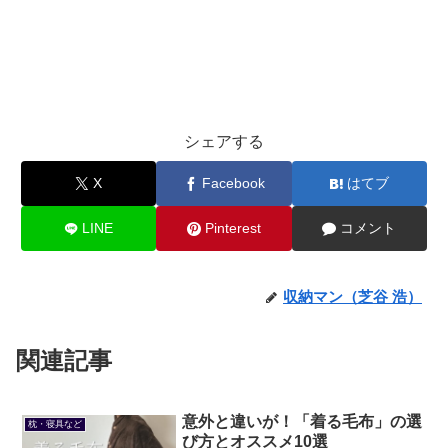
シェアする
X
Facebook
はてブ
LINE
Pinterest
コメント
収納マン（芝谷 浩）
関連記事
意外と違いが！「着る毛布」の選
枕・寝具など
び方とオススメ10選