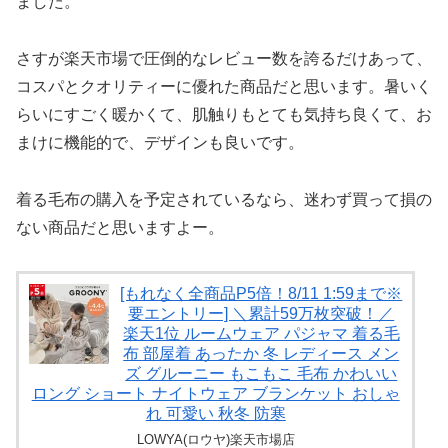
ました。
さすが楽天市場で圧倒的なレビュー数を誇るだけあって、
コスパとクオリティーに優れた商品だと思います。暑いく
らいにすごく暖かくて、肌触りもとても気持ち良くて、お
まけに機能的で、デザインも良いです。
着る毛布の購入を予定されているなら、迷わず買って損の
ない商品だと思いますよー。
[もれなく全商品P5倍！8/11 1:59まで※
要エントリー] ＼累計59万枚突破！／
楽天1位 ルームウェア パジャマ 着る毛
布 部屋着 あったか 冬 レディース メン
ズ グルーニー もこもこ 毛布 かわいい
ロング ショート ナイトウェア ブランケット おしゃ
れ 可愛い 秋冬 防寒
LOWYA(ロウヤ)楽天市場店