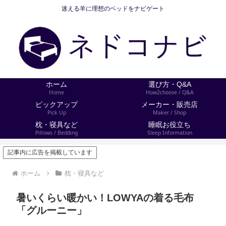
迷える羊に理想のベッドをナビゲート
ホーム
選び方・Q&A
Home
How2choose / Q&A
ピックアップ
メーカー・販売店
Pick Up
Maker / Shop
枕・寝具など
睡眠お役立ち
Pillows / Bedding
Sleep Information
記事内に広告を掲載しています
ホーム
枕・寝具など
暑いくらい暖かい！LOWYAの着る毛布
「グルーニー」